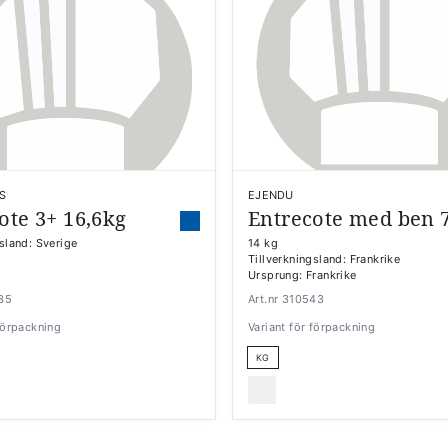
S
EJENDU
ote 3+ 16,6kg
Entrecote med ben 
gsland: Sverige
14 kg
Tillverkningsland: Frankrike
Ursprung: Frankrike
335
Art.nr 310543
 förpackning
Variant för förpackning
KG