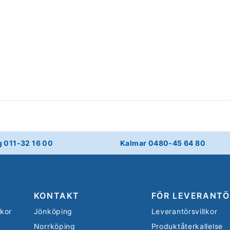
g 011-32 16 00
Kalmar 0480-45 64 80
KONTAKT
FÖR LEVERANTÖ
lkor
Jönköping
Leverantörsvillkor
Norrköping
Produktåterkallelse