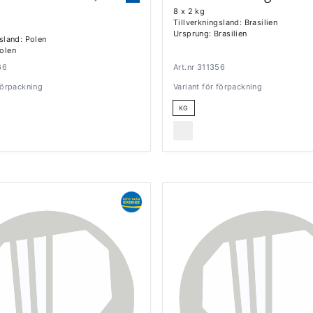
8 x 2 kg
Tillverkningsland: Brasilien
Ursprung: Brasilien
gsland: Polen
olen
66
Art.nr 311356
 förpackning
Variant för förpackning
KG