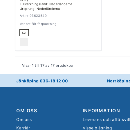
Tillverkningsland: Nederländerna
Ursprung: Nederländerna
Art.nr 93623549
Variant för förpackning
KG
Visar
1
till
17
av
17
produkter
Jönköping 036-18 12 00
Norrköpin
OM OSS
INFORMATION
Om oss
Leverans och affärsvil
Karriär
Visselblåsning