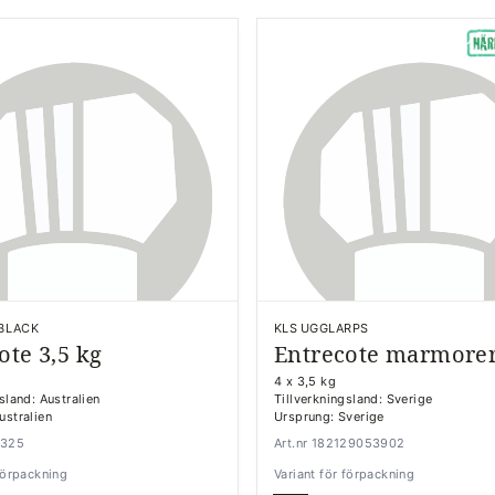
BLACK
KLS UGGLARPS
ote 3,5 kg
Entrecote marmorer
4 x 3,5 kg
sland: Australien
Tillverkningsland: Sverige
ustralien
Ursprung: Sverige
7325
Art.nr 182129053902
 förpackning
Variant för förpackning