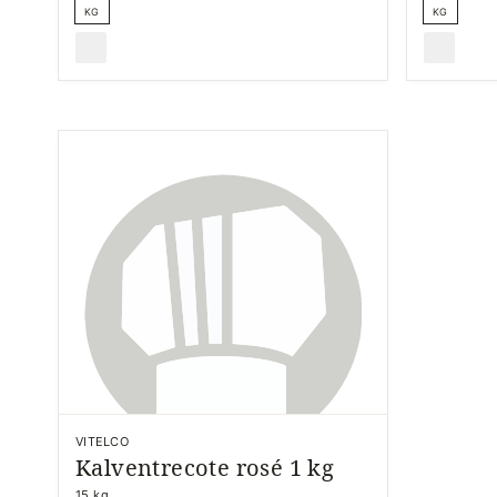
KG
KG
VITELCO
Kalventrecote rosé 1 kg
15 kg