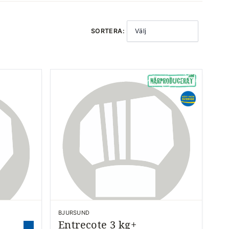
SORTERA:
Välj
BJURSUND
Entrecote 3 kg+