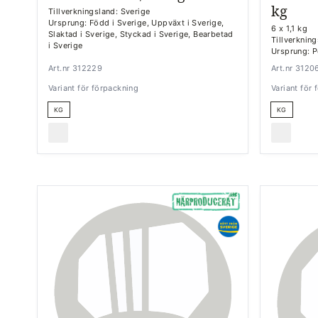
kg
Tillverkningsland: Sverige
Ursprung: Född i Sverige, Uppväxt i Sverige,
6 x 1,1 kg
Slaktad i Sverige, Styckad i Sverige, Bearbetad
Tillverknin
i Sverige
Ursprung: P
Art.nr 312229
Art.nr 3120
Variant för förpackning
Variant för
KG
KG