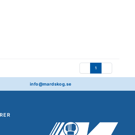
1
Föregående
Nästa
info@mardskog.se
RER