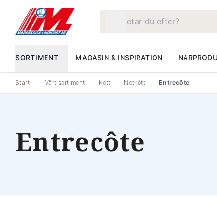
Vad letar du efter?
SORTIMENT
MAGASIN & INSPIRATION
NÄRPRODU
Start
Vårt sortiment
Kött
Nötkött
Entrecôte
Entrecôte