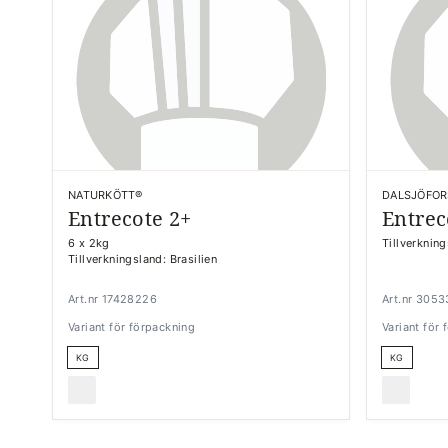
NATURKÖTT®
DALSJÖFOR
Entrecote 2+
Entrec
6 x 2kg
Tillverknin
Tillverkningsland: Brasilien
Art.nr 17428226
Art.nr 305
Variant för förpackning
Variant för
KG
KG