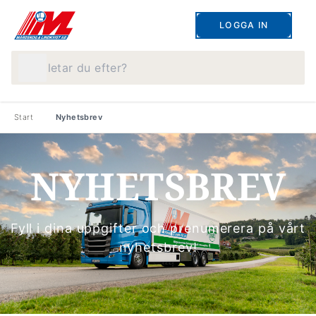
LOGGA IN
Vad letar du efter?
Start
Nyhetsbrev
NYHETSBREV
Fyll i dina uppgifter och prenumerera på vårt
nyhetsbrev!