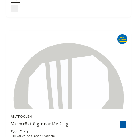
VILTPOOLEN
Varmrökt älginnanlår 2 kg
0,8 - 2 kg
Tillverkningsland: Sverige