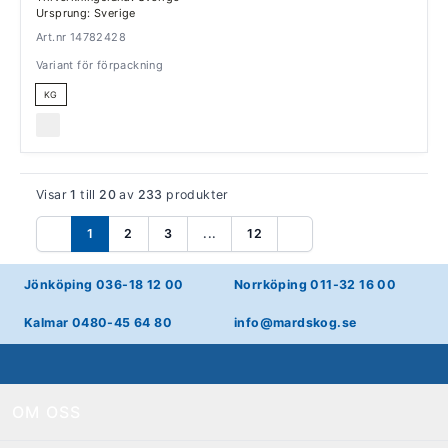
Ursprung: Sverige
Art.nr 14782428
Variant för förpackning
KG
Visar
1
till
20
av
233
produkter
1
2
3
...
12
Föregående
Nästa
Jönköping 036-18 12 00
Norrköping 011-32 16 00
Kalmar 0480-45 64 80
info@mardskog.se
OM OSS