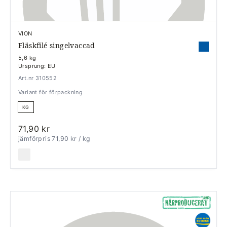
VION
Fläskfilé singelvaccad
5,6 kg
Ursprung: EU
Art.nr 310552
Variant för förpackning
KG
71,90 kr
jämförpris 71,90 kr
/ kg