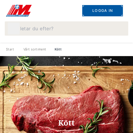
LOGGA IN
Vad letar du efter?
Start
Vårt sortiment
Kött
Kött