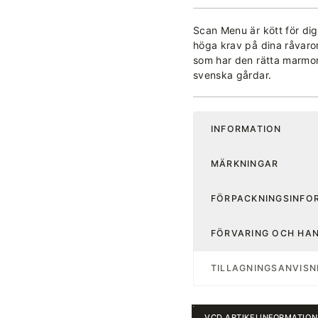
Scan Menu är kött för dig
höga krav på dina råvaro
som har den rätta marmore
svenska gårdar.
INFORMATION
MÄRKNINGAR
FÖRPACKNINGSINFO
FÖRVARING OCH HA
TILLAGNINGSANVISN
VCD ARTIKELINFORMATION