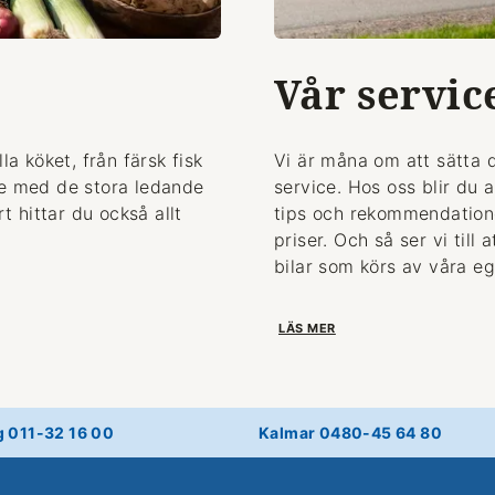
Vår servic
la köket, från färsk fisk
Vi är måna om att sätta 
de med de stora ledande
service. Hos oss blir du 
 hittar du också allt
tips och rekommendationer
priser. Och så ser vi till
bilar som körs av våra eg
LÄS MER
g 011-32 16 00
Kalmar 0480-45 64 80