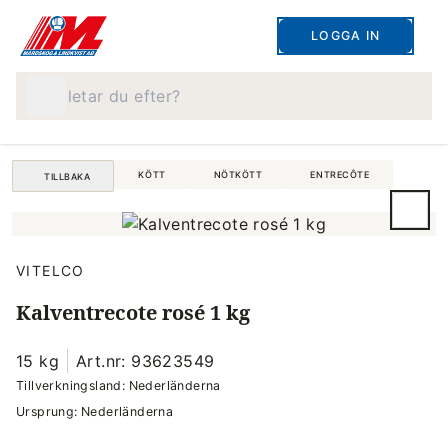
LOGGA IN
Vad letar du efter?
KÖTT
NÖTKÖTT
ENTRECÔTE
TILLBAKA
VITELCO
Kalventrecote rosé 1 kg
15 kg
Art.nr: 93623549
Tillverkningsland: Nederländerna
Ursprung: Nederländerna