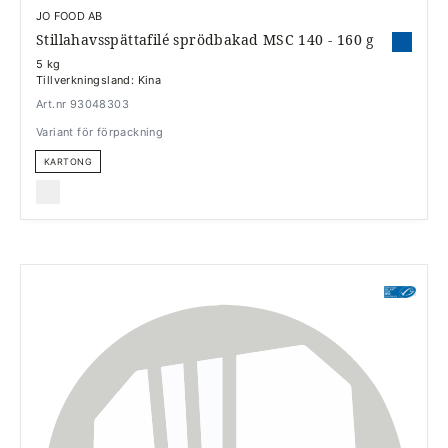
JO FOOD AB
Stillahavsspättafilé sprödbakad MSC 140 - 160 g
5 kg
Tillverkningsland: Kina
Art.nr 93048303
Variant för förpackning
KARTONG