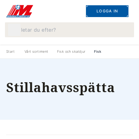
LOGGA IN
Vad letar du efter?
Start
Vårt sortiment
Fisk och skaldjur
Fisk
Stillahavsspätta
produkter