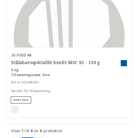
JO FOOD AB
Stillahavsspättafilé benfri MSC 85 - 130 g
4 kg
Tillverkningsland: Kina
Art.nr 93048581
Variant för förpackning
KARTONG
Visar
1
till
8
av
8
produkter