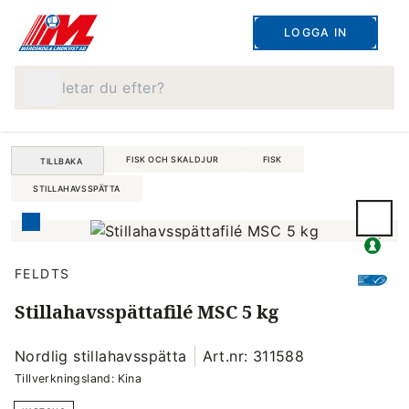
LOGGA IN
Vad letar du efter?
FISK OCH SKALDJUR
FISK
TILLBAKA
STILLAHAVSSPÄTTA
FELDTS
Stillahavsspättafilé MSC 5 kg
Nordlig stillahavsspätta
Art.nr: 311588
Tillverkningsland: Kina