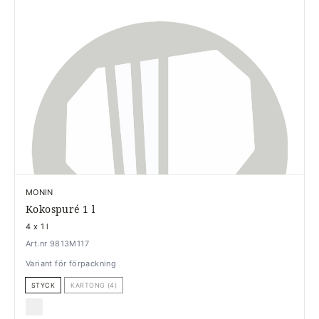
MONIN
Kokospuré 1 l
4 x 1 l
Art.nr 9813M117
Variant för förpackning
STYCK
KARTONG (4)