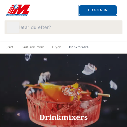
LOGGA IN
Vad letar du efter?
Start
Vårt sortiment
Dryck
Drinkmixers
Drinkmixers