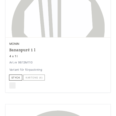
MONIN
Bananpuré 1 l
4 x 1 l
Art.nr 9813M110
Variant för förpackning
STYCK
KARTONG (4)