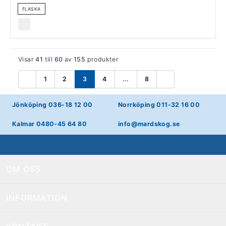
FLASKA
Visar
41
till
60
av
155
produkter
1
2
3
4
...
8
Föregående
Nästa
Jönköping 036-18 12 00
Norrköping 011-32 16 00
Kalmar 0480-45 64 80
info@mardskog.se
OM OSS
INFORMATION