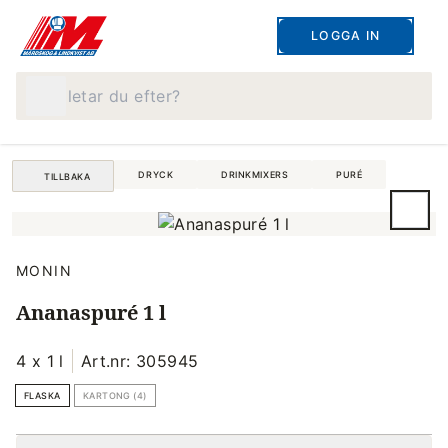
LOGGA IN
Vad letar du efter?
DRYCK
DRINKMIXERS
PURÉ
TILLBAKA
MONIN
Ananaspuré 1 l
4 x 1 l
Art.nr: 305945
FLASKA
KARTONG (4)