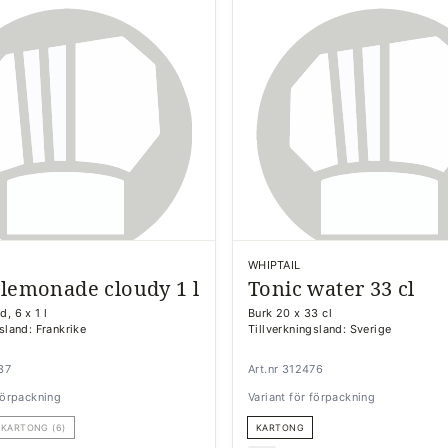
WHIPTAIL
 lemonade cloudy 1 l
Tonic water 33 cl
, 6 x 1 l
Burk 20 x 33 cl
sland: Frankrike
Tillverkningsland: Sverige
37
Art.nr 312476
 förpackning
Variant för förpackning
KARTONG (6)
KARTONG