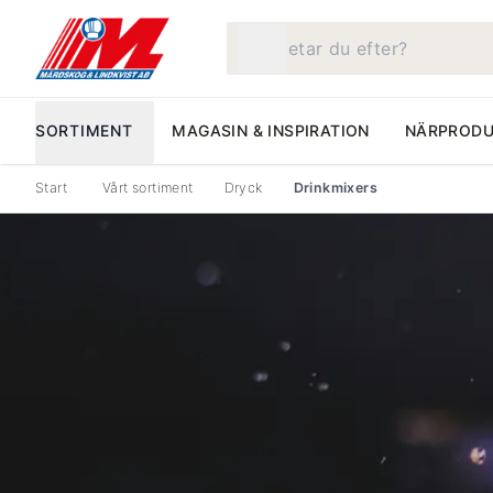
Vad letar du efter?
SORTIMENT
MAGASIN & INSPIRATION
NÄRPRODU
Start
Vårt sortiment
Dryck
Drinkmixers