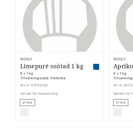
SICOLY
SICOLY
Limepuré osötad 1 kg
Apriko
6 x 1 kg
6 x 1 kg
Tillverkningsland: Frankrike
Tillverkning
Art.nr 117032162
Art.nr 302
Variant för förpackning
Variant för
STYCK
STYCK