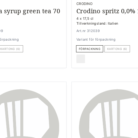
CRODINO
 syrup green tea 70
Crodino spritz 0,0% 
4 x 17,5 cl
Tillverkningsland: Italien
09
Art.nr 312039
 förpackning
Variant för förpackning
KARTONG (6)
FÖRPACKNING
KARTONG (6)