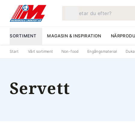
Vad letar du efter?
SORTIMENT
MAGASIN & INSPIRATION
NÄRPRODU
Start
Vårt sortiment
Non-food
Engångsmaterial
Dukar
Servett