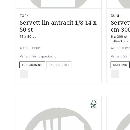
TORK
DUNI
Servett lin antracit 1/8 14 x
Servet
50 st
cm 300
14 x 50 st
6 x 300 st
Tillverknin
Art.nr 311681
Art.nr 3112
Variant för förpackning
Variant för
FÖRPACKNING
KARTONG (14)
KARTONG