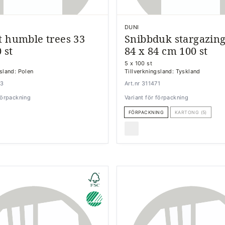
DUNI
t humble trees 33
Snibbduk stargazing
 st
84 x 84 cm 100 st
5 x 100 st
gsland: Polen
Tillverkningsland: Tyskland
73
Art.nr 311471
 förpackning
Variant för förpackning
FÖRPACKNING
KARTONG (5)