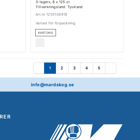
3-lagers, 8 x 125 st
Tillverkningsland: Tyskland
Art.nr 1250156918
Variant för förpackning
KARTONG
1
2
3
4
5
Föregående
Nästa
info@mardskog.se
RER