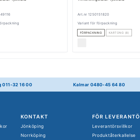
149116
Art.nr 1250151820
 förpackning
Variant för förpackning
FÖRPACKNING
KARTONG (8)
g 011-32 16 00
Kalmar 0480-45 64 80
KONTAKT
FÖR LEVERANTÖ
lkor
Jönköping
Leverantörsvillkor
Norrköping
Produktåterkallelse