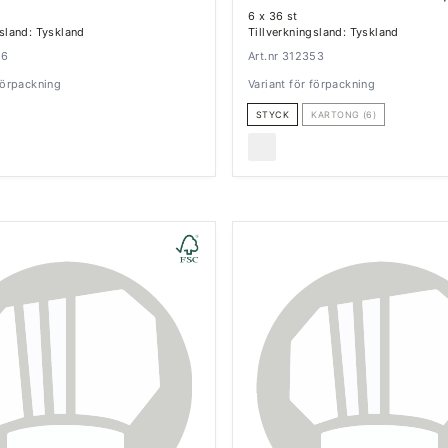
6 x 36 st
gsland: Tyskland
Tillverkningsland: Tyskland
16
Art.nr 312353
 förpackning
Variant för förpackning
STYCK
KARTONG (6)