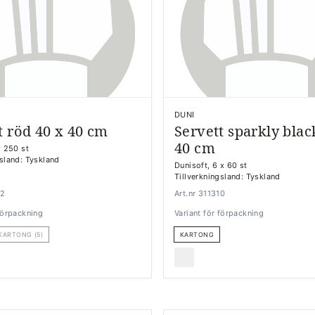
DUNI
t röd 40 x 40 cm
Servett sparkly blac
40 cm
x 250 st
gsland: Tyskland
Dunisoft, 6 x 60 st
Tillverkningsland: Tyskland
72
Art.nr 311310
 förpackning
Variant för förpackning
KARTONG (5)
KARTONG