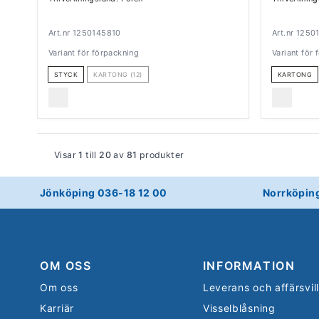
Art.nr 1250145810
Art.nr 1250
Variant för förpackning
Variant för
STYCK
KARTONG (12)
KARTONG
Visar
1
till
20
av
81
produkter
Jönköping 036-18 12 00
Norrköpin
OM OSS
INFORMATION
Om oss
Leverans och affärsvil
Karriär
Visselblåsning