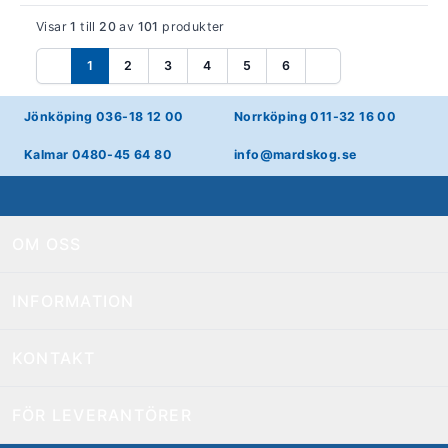
Visar
1
till
20
av
101
produkter
1
2
3
4
5
6
Föregående
Nästa
Jönköping 036-18 12 00
Norrköping 011-32 16 00
Kalmar 0480-45 64 80
info@mardskog.se
OM OSS
INFORMATION
KONTAKT
FÖR LEVERANTÖRER