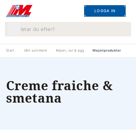
LOGGA IN
Vad letar du efter?
Start
Vårt sortiment
Mejeri, ost & ägg
Mejeriprodukter
Creme fraiche &
smetana