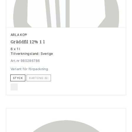
ARLA KO®
Gräddfil 12% 1 l
6 x 1 l
Tillverkningsland: Sverige
Art.nr 980286786
Variant för förpackning
STYCK
KARTONG (6)