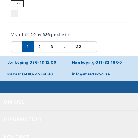
HINK
Visar
1
till
20
av
636
produkter
1
2
3
...
32
Föregående
Nästa
Jönköping 036-18 12 00
Norrköping 011-32 16 00
Kalmar 0480-45 64 80
info@mardskog.se
OM OSS
INFORMATION
KONTAKT