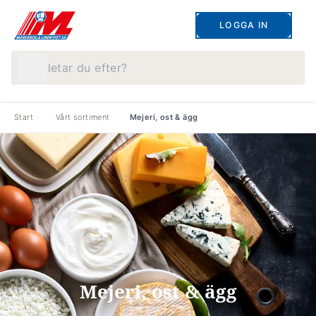
LOGGA IN
Vad letar du efter?
Start
Vårt sortiment
Mejeri, ost & ägg
Mejeri, ost & ägg