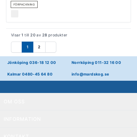
FÖRPACKNING
Visar
1
till
20
av
28
produkter
1
2
Föregående
Nästa
Jönköping 036-18 12 00
Norrköping 011-32 16 00
Kalmar 0480-45 64 80
info@mardskog.se
OM OSS
INFORMATION
KONTAKT