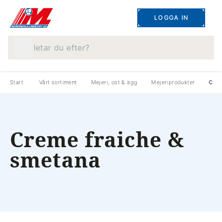
LOGGA IN
Vad letar du efter?
Start
Vårt sortiment
Mejeri, ost & ägg
Mejeriprodukter
Crem
Creme fraiche &
smetana