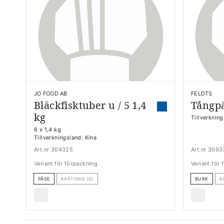
JO FOOD AB
FELDTS
Bläckfisktuber u / 5 1,4
Tångpä
kg
Tillverknin
6 x 1,4 kg
Tillverkningsland: Kina
Art.nr 304325
Art.nr 3093
Variant för förpackning
Variant för
PÅSE
KARTONG (6)
BURK
K