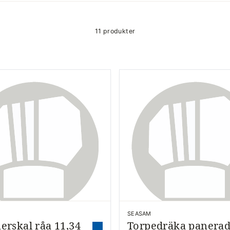
11 produkter
B
SEASAM
rskal råa 11,34
Torpedräka panera