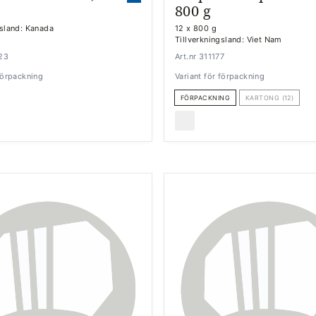
800 g
gsland: Kanada
12 x 800 g
Tillverkningsland: Viet Nam
323
Art.nr 311177
 förpackning
Variant för förpackning
FÖRPACKNING
KARTONG (12)