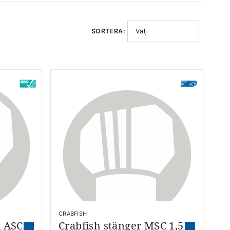
SORTERA:
Välj
CRABFISH
d ASC
Crabfish stänger MSC 1,5