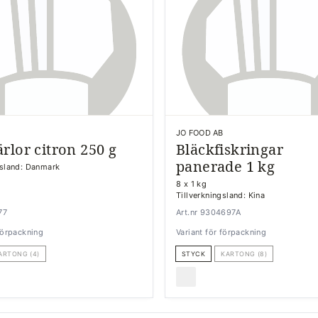
JO FOOD AB
rlor citron 250 g
Bläckfiskringar
panerade 1 kg
gsland: Danmark
8 x 1 kg
Tillverkningsland: Kina
77
Art.nr 9304697A
 förpackning
Variant för förpackning
ARTONG (4)
STYCK
KARTONG (8)