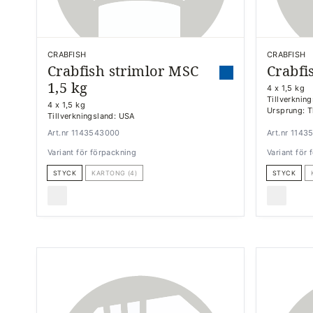
CRABFISH
CRABFISH
Crabfish strimlor MSC
Crabfi
1,5 kg
4 x 1,5 kg
Tillverknin
4 x 1,5 kg
Ursprung: T
Tillverkningsland: USA
Art.nr 1143543000
Art.nr 114
Variant för förpackning
Variant för
STYCK
KARTONG (4)
STYCK