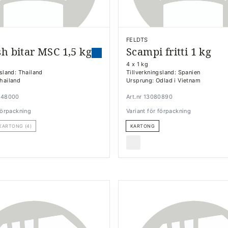
FELDTS
sh bitar MSC 1,5 kg
Scampi fritti 1 kg
4 x 1 kg
gsland: Thailand
Tillverkningsland: Spanien
hailand
Ursprung: Odlad i Vietnam
3548000
Art.nr 13080890
 förpackning
Variant för förpackning
KARTONG (4)
KARTONG