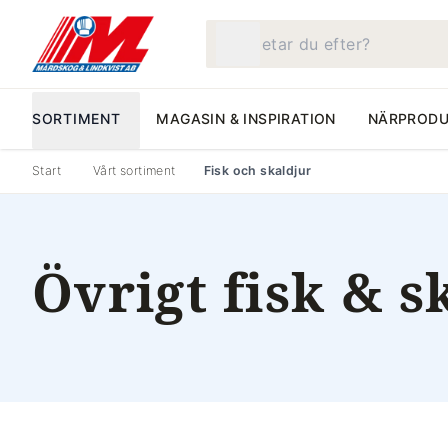
Vad letar du efter?
SORTIMENT
MAGASIN & INSPIRATION
NÄRPRODU
Start
Vårt sortiment
Fisk och skaldjur
Övrigt fisk & s