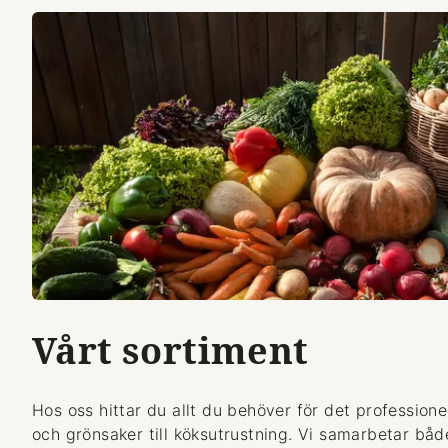
Vårt sortiment
Hos oss hittar du allt du behöver för det professionel
och grönsaker till köksutrustning. Vi samarbetar bå