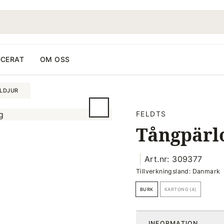
CERAT
OM OSS
ALDJUR
FELDTS
Tångpärlo
Art.nr: 309377
Tillverkningsland: Danmark
BURK
KARTONG (4)
INFORMATION