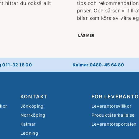
 hittar du också allt
tips och rekommendationer
priser. Och så ser vi till
bilar som körs av våra eg
LÄS MER
g 011-32 16 00
Kalmar 0480-45 64 80
KONTAKT
FÖR LEVERANTÖ
lkor
Jönköping
Leverantörsvillkor
Norrköping
Produktåterkallelse
Kalmar
Leverantörsportalen
Ledning