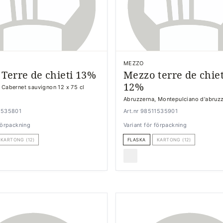
MEZZO
Terre de chieti 13%
Mezzo terre de chie
12%
 Cabernet sauvignon 12 x 75 cl
Abruzzerna, Montepulciano d'abruzz
11535801
Art.nr 98511535901
 förpackning
Variant för förpackning
KARTONG (12)
FLASKA
KARTONG (12)