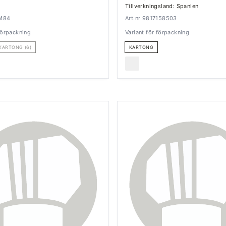
Tillverkningsland: Spanien
3M84
Art.nr 9817158503
 förpackning
Variant för förpackning
KARTONG (6)
KARTONG