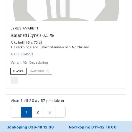
LYRE'S AMARETTI
Amaretti lyre's 0,5 %
Alkoholfri 6 x 70 cl
Tillverkningsland: Storbritannien och Nordirland
Art.nr 304551
Variant för förpackning
FLASKA
KARTONG (6)
Visar
1
till
20
av
57
produkter
1
2
3
Föregående
Nästa
Jönköping 036-18 12 00
Norrköping 011-32 16 00