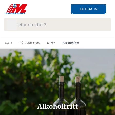
LOGGA IN
Vad letar du efter?
Start
Vårt sortiment
Dryck
Alkoholfritt
Alkoholfritt