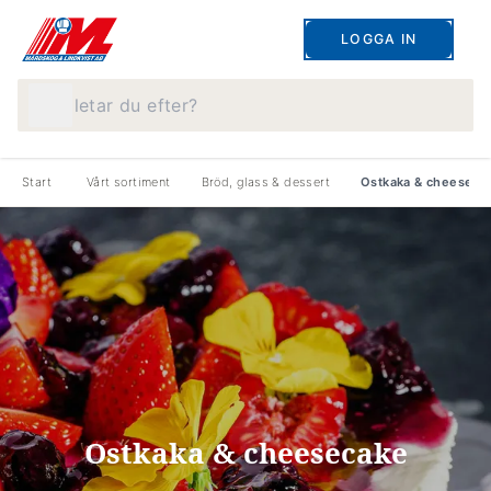
LOGGA IN
Vad letar du efter?
Start
Vårt sortiment
Bröd, glass & dessert
Ostkaka & cheeseca
Ostkaka & cheesecake