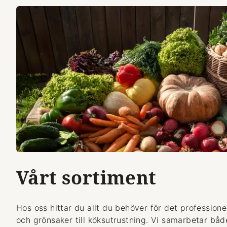
Vårt sortiment
Hos oss hittar du allt du behöver för det professionel
och grönsaker till köksutrustning. Vi samarbetar bå