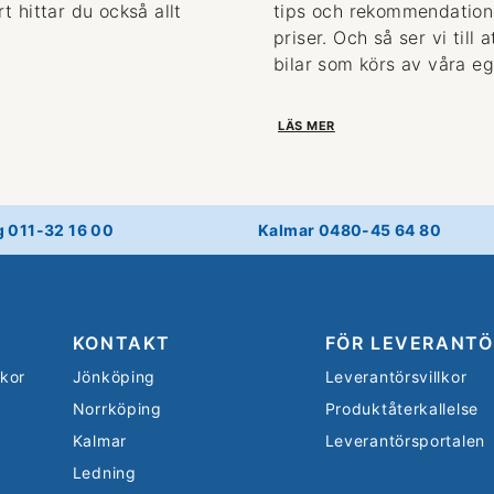
 hittar du också allt
tips och rekommendationer
priser. Och så ser vi till
bilar som körs av våra eg
LÄS MER
g 011-32 16 00
Kalmar 0480-45 64 80
KONTAKT
FÖR LEVERANTÖ
lkor
Jönköping
Leverantörsvillkor
Norrköping
Produktåterkallelse
Kalmar
Leverantörsportalen
Ledning