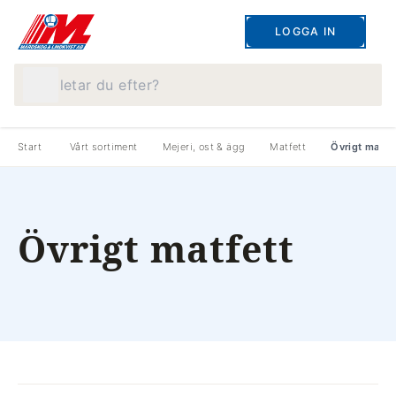
LOGGA IN
Vad letar du efter?
Start
Vårt sortiment
Mejeri, ost & ägg
Matfett
Övrigt matfe
Övrigt matfett
produkter