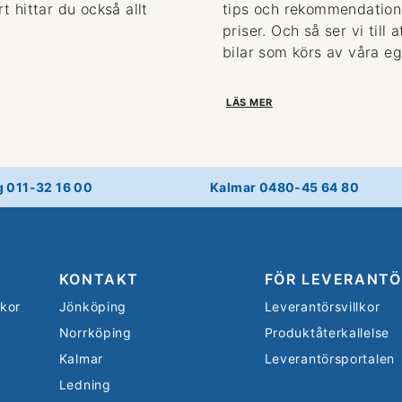
 hittar du också allt
tips och rekommendationer
priser. Och så ser vi till
bilar som körs av våra eg
LÄS MER
g 011-32 16 00
Kalmar 0480-45 64 80
KONTAKT
FÖR LEVERANTÖ
lkor
Jönköping
Leverantörsvillkor
Norrköping
Produktåterkallelse
Kalmar
Leverantörsportalen
Ledning