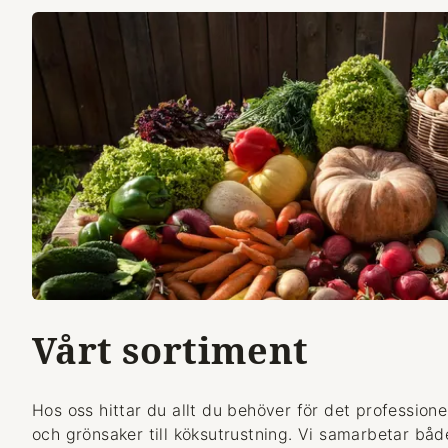
Vårt sortiment
Hos oss hittar du allt du behöver för det professionel
och grönsaker till köksutrustning. Vi samarbetar bå