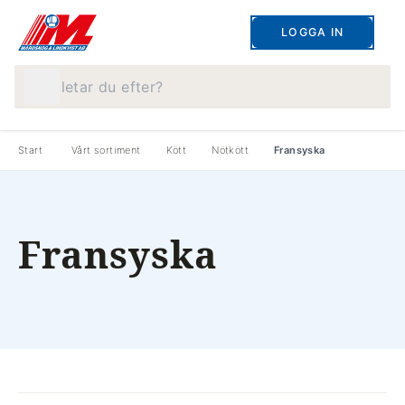
LOGGA IN
Vad letar du efter?
Start
Vårt sortiment
Kött
Nötkött
Fransyska
Fransyska
produkter