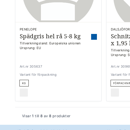
PENELOPE
DALSJÖFOR
Spädgris hel rå 5-8 kg
Schnit
x 1,95
Tillverkningsland: Europeiska unionen
Ursprung: EU
Tillverknin
Ursprung: S
Art.nr 305637
Art.nr 309
Variant för förpackning
Variant för
KG
FÖRPACKNI
Visar
1
till
8
av
8
produkter