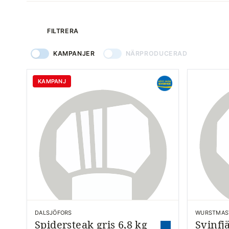
produkter
FILTRERA
KAMPANJER
NÄRPRODUCERAD
KAMPANJ
DALSJÖFORS
WURSTMAS
Spidersteak gris 6,8 kg
Svinfjä