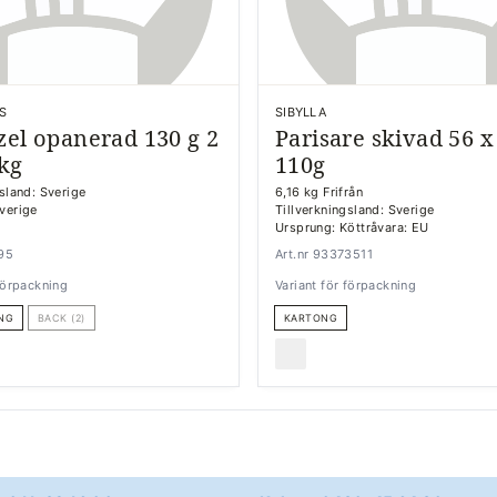
S
SIBYLLA
zel opanerad 130 g 2
Parisare skivad 56 x
 kg
110g
gsland: Sverige
6,16 kg Frifrån
verige
Tillverkningsland: Sverige
Ursprung: Köttråvara: EU
695
Art.nr 93373511
 förpackning
Variant för förpackning
NG
BACK (2)
KARTONG