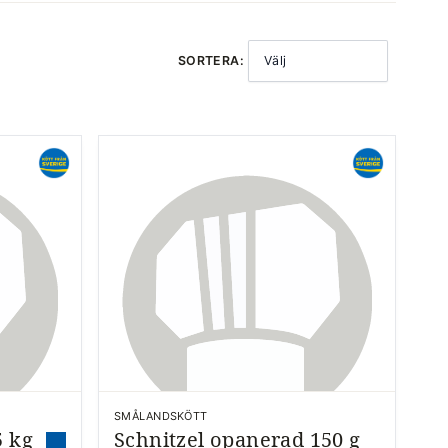
SORTERA:
Välj
SMÅLANDSKÖTT
5 kg
Schnitzel opanerad 150 g