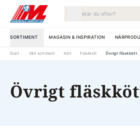
Vad letar du efter?
SORTIMENT
MAGASIN & INSPIRATION
NÄRPRODU
Start
Vårt sortiment
Kött
Fläskkött
Övrigt fläskkött
Övrigt fläskköt