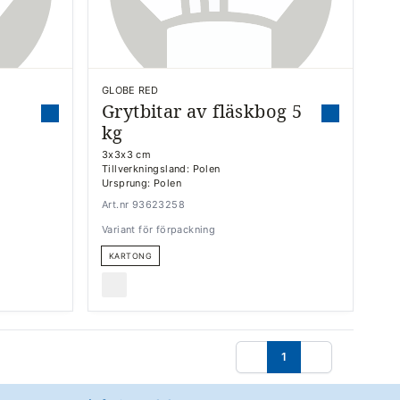
GLOBE RED
Grytbitar av fläskbog 5
kg
3x3x3 cm
Tillverkningsland: Polen
Ursprung: Polen
Art.nr 93623258
Variant för förpackning
KARTONG
1
Föregående
Nästa