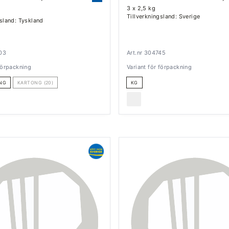
3 x 2,5 kg
Tillverkningsland: Sverige
gsland: Tyskland
203
Art.nr 304745
 förpackning
Variant för förpackning
NG
KARTONG (20)
KG