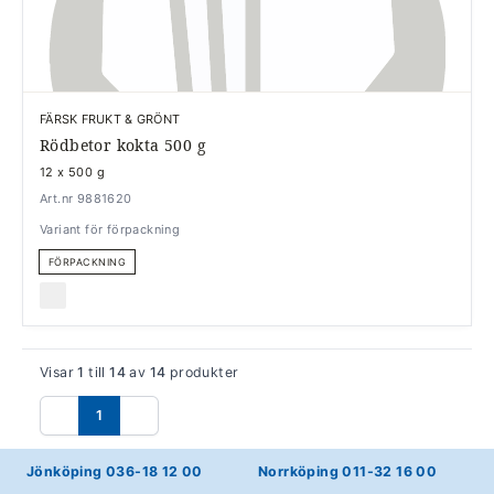
FÄRSK FRUKT & GRÖNT
Rödbetor kokta 500 g
12 x 500 g
Art.nr 9881620
Variant för förpackning
FÖRPACKNING
Visar
1
till
14
av
14
produkter
1
Föregående
Nästa
Jönköping 036-18 12 00
Norrköping 011-32 16 00