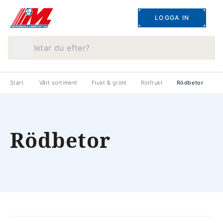
LOGGA IN
Vad letar du efter?
Start
Vårt sortiment
Frukt & grönt
Rotfrukt
Rödbetor
Rödbetor
produkter