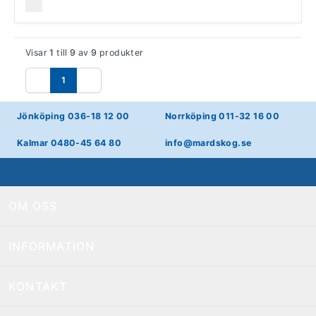
Visar
1
till
9
av
9
produkter
1
Föregående
Nästa
Jönköping 036-18 12 00
Norrköping 011-32 16 00
Kalmar 0480-45 64 80
info@mardskog.se
OM OSS
INFORMATION
KONTAKT