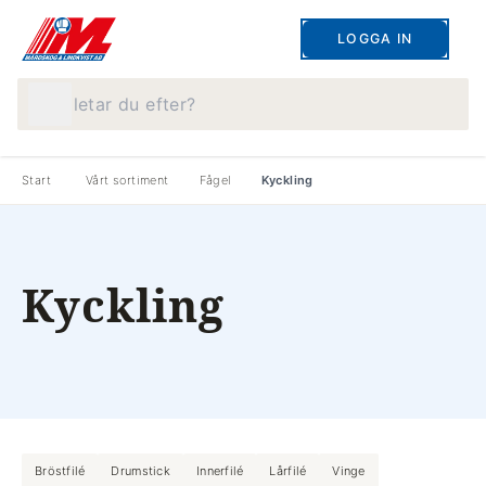
LOGGA IN
Vad letar du efter?
Start
Vårt sortiment
Fågel
Kyckling
Kyckling
Bröstfilé
Drumstick
Innerfilé
Lårfilé
Vinge