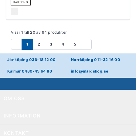
KARTONG
Visar
1
till
20
av
94
produkter
1
2
3
4
5
Föregående
Nästa
Jönköping 036-18 12 00
Norrköping 011-32 16 00
Kalmar 0480-45 64 80
info@mardskog.se
OM OSS
INFORMATION
KONTAKT