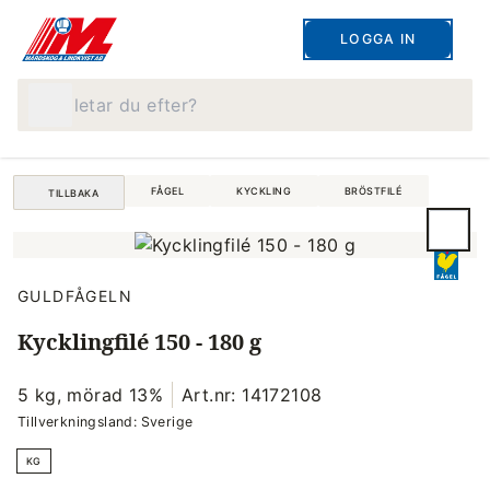
LOGGA IN
Vad letar du efter?
FÅGEL
KYCKLING
BRÖSTFILÉ
TILLBAKA
GULDFÅGELN
Kycklingfilé 150 - 180 g
5 kg, mörad 13%
Art.nr: 14172108
Tillverkningsland: Sverige
KG