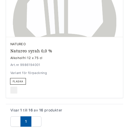
NATUREO
Natureo syrah 0,0 %
Alkoholfri 12 x 75 cl
Art.nr 9986194001
Variant för förpackning
FLASKA
Visar
1
till
16
av
16
produkter
1
Föregående
Nästa