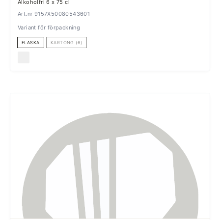
Alkoholfri 6 x 75 cl
Art.nr 9157X50080543601
Variant för förpackning
FLASKA
KARTONG (6)