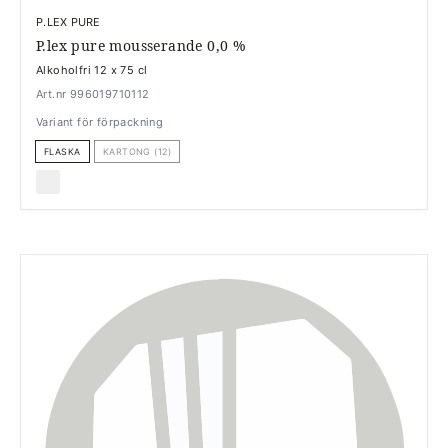
P.LEX PURE
P.lex pure mousserande 0,0 %
Alkoholfri 12 x 75 cl
Art.nr 996019710112
Variant för förpackning
FLASKA
KARTONG (12)