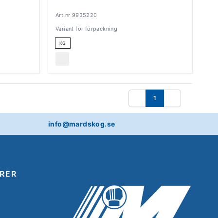
Art.nr 9935220
Variant för förpackning
KG
1
Föregående
Nästa
info@mardskog.se
RER