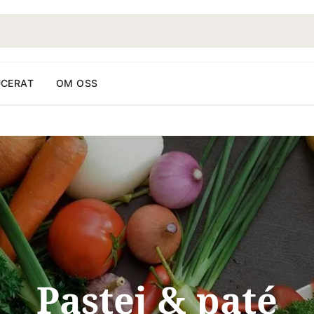
CERAT
OM OSS
Pastej & paté