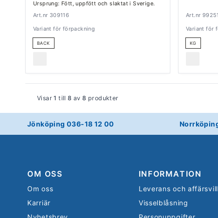
Ursprung: Fött, uppfött och slaktat i Sverige.
Art.nr 309116
Art.nr 9925
Variant för förpackning
Variant för
BACK
KG
Visar
1
till
8
av
8
produkter
Jönköping 036-18 12 00
Norrköpin
OM OSS
INFORMATION
Om oss
Leverans och affärsvil
Karriär
Visselblåsning
Nyhetsbrev
Personuppgifter