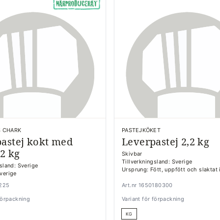
 CHARK
PASTEJKÖKET
astej kokt med
Leverpastej 2,2 kg
 2 kg
Skivbar
Tillverkningsland: Sverige
gsland: Sverige
Ursprung: Fött, uppfött och slaktat 
verige
5225
Art.nr 1650180300
 förpackning
Variant för förpackning
KG