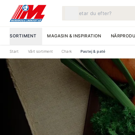
Vad letar du efter?
SORTIMENT
MAGASIN & INSPIRATION
NÄRPRODU
Start
Vårt sortiment
Chark
Pastej & paté