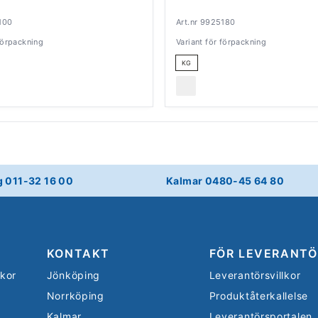
100
Art.nr 9925180
 förpackning
Variant för förpackning
KG
g 011-32 16 00
Kalmar 0480-45 64 80
KONTAKT
FÖR LEVERANTÖ
lkor
Jönköping
Leverantörsvillkor
Norrköping
Produktåterkallelse
Kalmar
Leverantörsportalen