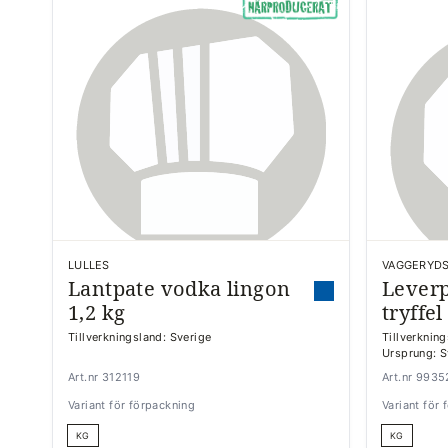
LULLES
VAGGERYDS
Lantpate vodka lingon
Leverp
1,2 kg
tryffel
Tillverkningsland: Sverige
Tillverknin
Ursprung: S
Art.nr 312119
Art.nr 993
Variant för förpackning
Variant för
KG
KG