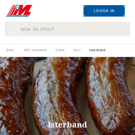
LOGGA IN
Vad letar du efter?
Start
Vårt sortiment
Chark
Korv
Isterband
Isterband