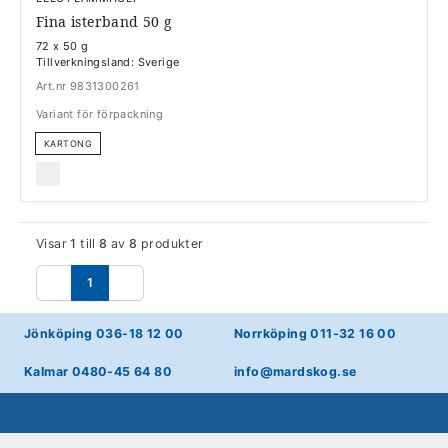
Fina isterband 50 g
72 x 50 g
Tillverkningsland: Sverige
Art.nr 9831300261
Variant för förpackning
KARTONG
Visar
1
till
8
av
8
produkter
1
Föregående
Nästa
Jönköping 036-18 12 00
Norrköping 011-32 16 00
Kalmar 0480-45 64 80
info@mardskog.se