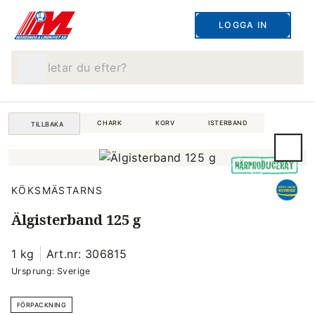
LOGGA IN
Vad letar du efter?
CHARK
KORV
ISTERBAND
TILLBAKA
KÖKSMÄSTARNS
Älgisterband 125 g
1 kg
Art.nr: 306815
Ursprung: Sverige
FÖRPACKNING