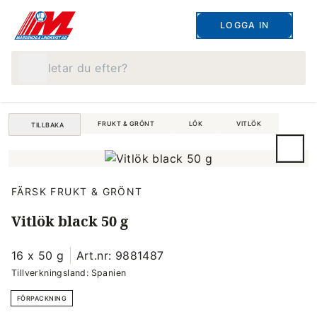
LOGGA IN
Vad letar du efter?
FRUKT & GRÖNT
LÖK
VITLÖK
TILLBAKA
FÄRSK FRUKT & GRÖNT
Vitlök black 50 g
16 x 50 g
Art.nr: 9881487
Tillverkningsland: Spanien
FÖRPACKNING