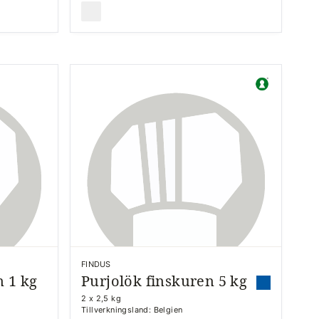
FINDUS
 1 kg
Purjolök finskuren 5 kg
2 x 2,5 kg
Tillverkningsland: Belgien