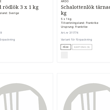
E
ARDO
d rödlök 3 x 1 kg
Schalottenlök tärna
kg
gsland: Sverige
5 x 1 kg
Tillverkningsland: Frankrike
Ursprung: Frankrike
29
Art.nr 311774
 förpackning
Variant för förpackning
PÅSE
KARTONG (5)