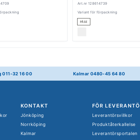
14709
Art.nr 128614739
 förpackning
Variant för förpackning
PÅSE
g 011-32 16 00
Kalmar 0480-45 64 80
KONTAKT
FÖR LEVERANTÖ
lkor
Jönköping
Leverantörsvillkor
Norrköping
Produktåterkallelse
Kalmar
Leverantörsportalen