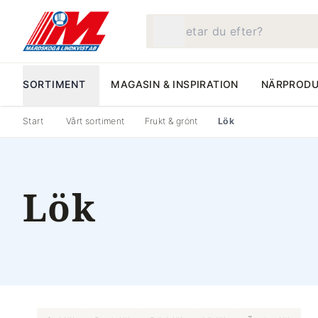
Vad letar du efter?
SORTIMENT
MAGASIN & INSPIRATION
NÄRPRODU
Start
Vårt sortiment
Frukt & grönt
Lök
Lök