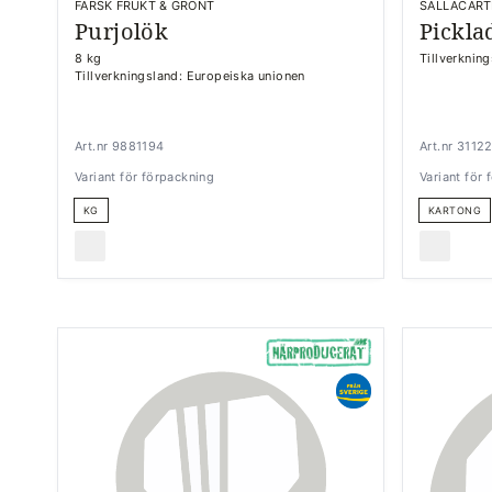
FÄRSK FRUKT & GRÖNT
SALLACART
Purjolök
Pickla
8 kg
Tillverknin
Tillverkningsland: Europeiska unionen
Art.nr 9881194
Art.nr 3112
Variant för förpackning
Variant för
KG
KARTONG