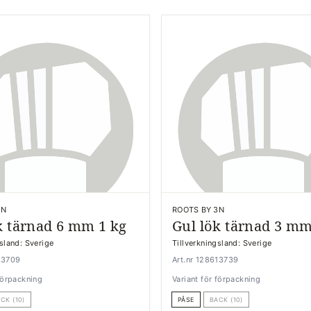
3N
ROOTS BY 3N
k tärnad 6 mm 1 kg
Gul lök tärnad 3 mm
gsland: Sverige
Tillverkningsland: Sverige
13709
Art.nr 128613739
 förpackning
Variant för förpackning
CK (10)
PÅSE
BACK (10)