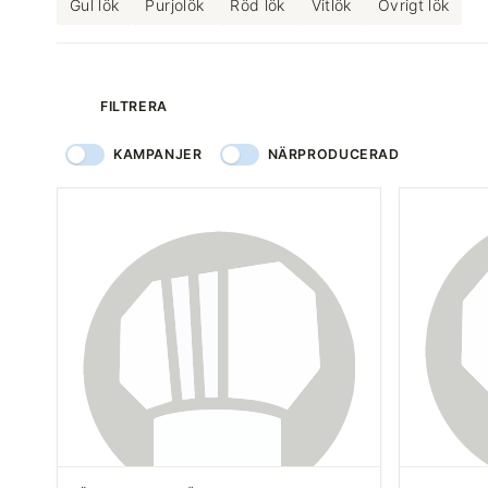
Gul lök
Purjolök
Röd lök
Vitlök
Övrigt lök
produkter
FILTRERA
KAMPANJER
NÄRPRODUCERAD