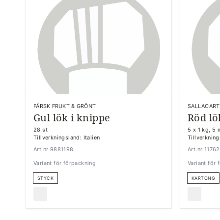
FÄRSK FRUKT & GRÖNT
SALLACART
Gul lök i knippe
Röd lö
28 st
5 x 1 kg, 5
Tillverkningsland: Italien
Tillverknin
Art.nr 9881198
Art.nr 1176
Variant för förpackning
Variant för
STYCK
KARTONG