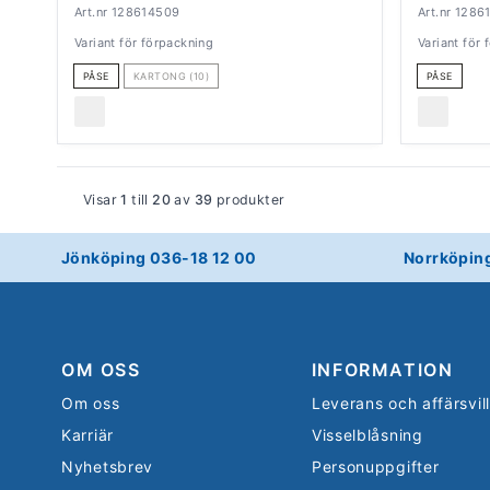
Art.nr 128614509
Art.nr 1286
Variant för förpackning
Variant för
PÅSE
KARTONG (10)
PÅSE
Visar
1
till
20
av
39
produkter
Jönköping 036-18 12 00
Norrköpin
OM OSS
INFORMATION
Om oss
Leverans och affärsvil
Karriär
Visselblåsning
Nyhetsbrev
Personuppgifter