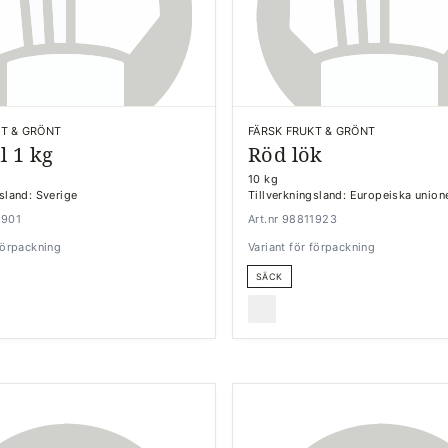
KT & GRÖNT
FÄRSK FRUKT & GRÖNT
l 1 kg
Röd lök
10 kg
gsland: Sverige
Tillverkningsland: Europeiska union
1901
Art.nr 98811923
 förpackning
Variant för förpackning
SÄCK