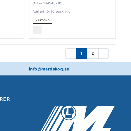
Art.nr 134540281
Variant för förpackning
KARTONG
1
2
Föregående
Nästa
info@mardskog.se
RER