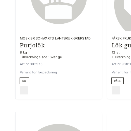
MOEK BR SCHWARTS LANTBRUK GREPSTAD
FÄRSK FRU
Purjolök
Lök gu
8 kg
12 st
Tillverkningsland: Sverige
Tillverknin
Art.nr 303973
Art.nr 9881
Variant för förpackning
Variant för
KG
PÅSE