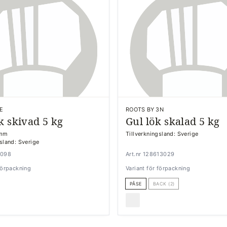
E
ROOTS BY 3N
k skivad 5 kg
Gul lök skalad 5 kg
 mm
Tillverkningsland: Sverige
gsland: Sverige
2098
Art.nr 128613029
 förpackning
Variant för förpackning
PÅSE
BACK (2)