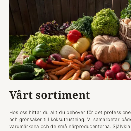
Vårt sortiment
Hos oss hittar du allt du behöver för det professionel
och grönsaker till köksutrustning. Vi samarbetar bå
varumärkena och de små närproducenterna. Självklart