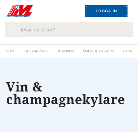
LOGGA IN
Vad letar du efter?
Start
Vårt sortiment
Utrustning
Matsal & servering
Barreds
Vin &
champagnekylare