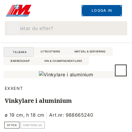
LOGGA IN
Vad letar du efter?
UTRUSTNING
MATSAL & SERVERING
TILLBAKA
BARREDSKAP
VIN & CHAMPAGNEKYLARE
EXXENT
Vinkylare i aluminium
ø 19 cm, h 18 cm
Art.nr: 988665240
STYCK
KARTONG (4)