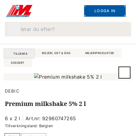
LOGGA IN
Vad letar du efter?
MEJERI, OST & ÄGG
MEJERIPRODUKTER
TILLBAKA
DESSERT
DEBIC
Premium milkshake 5% 2 l
6 x 2 l
Art.nr: 92960747265
Tillverkningsland: Belgien