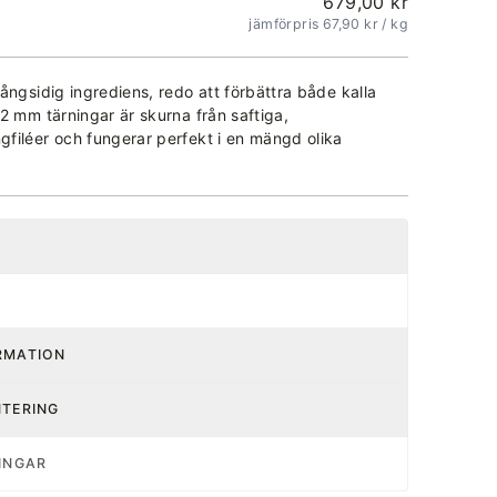
679,00 kr
jämförpris 67,90 kr
/ kg
ångsidig ingrediens, redo att förbättra både kalla
2 mm tärningar är skurna från saftiga,
filéer och fungerar perfekt i en mängd olika
RMATION
NTERING
INGAR