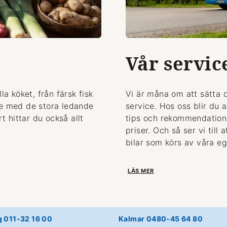
Vår servic
la köket, från färsk fisk
Vi är måna om att sätta 
de med de stora ledande
service. Hos oss blir du 
 hittar du också allt
tips och rekommendationer
priser. Och så ser vi till
bilar som körs av våra eg
LÄS MER
g 011-32 16 00
Kalmar 0480-45 64 80