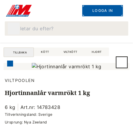
LOGGA IN
Vad letar du efter?
KÖTT
VILTKÖTT
HJORT
TILLBAKA
VILTPOOLEN
Hjortinnanlår varmrökt 1 kg
6 kg
Art.nr: 14783428
Tillverkningsland: Sverige
Ursprung: Nya Zeeland