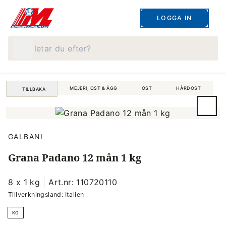
LOGGA IN
Vad letar du efter?
MEJERI, OST & ÄGG
OST
HÅRDOST
TILLBAKA
GALBANI
Grana Padano 12 mån 1 kg
8 x 1 kg
Art.nr: 110720110
Tillverkningsland: Italien
KG