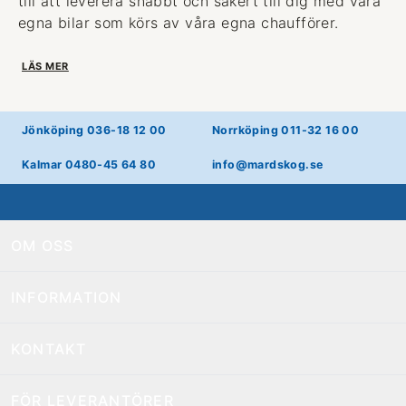
till att leverera snabbt och säkert till dig med våra
egna bilar som körs av våra egna chaufförer.
LÄS MER
Jönköping 036-18 12 00
Norrköping 011-32 16 00
Kalmar 0480-45 64 80
info@mardskog.se
OM OSS
INFORMATION
KONTAKT
FÖR LEVERANTÖRER