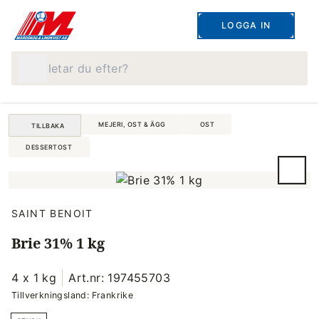
LOGGA IN
Vad letar du efter?
MEJERI, OST & ÄGG
OST
TILLBAKA
DESSERTOST
SAINT BENOIT
Brie 31% 1 kg
4 x 1 kg
Art.nr: 197455703
Tillverkningsland: Frankrike