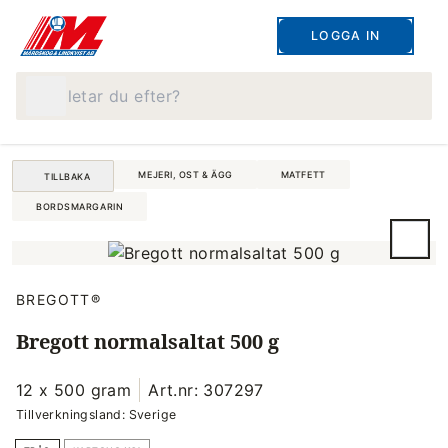
LOGGA IN
Vad letar du efter?
MEJERI, OST & ÄGG
MATFETT
TILLBAKA
BORDSMARGARIN
BREGOTT®
Bregott normalsaltat 500 g
12 x 500 gram
Art.nr: 307297
Tillverkningsland: Sverige