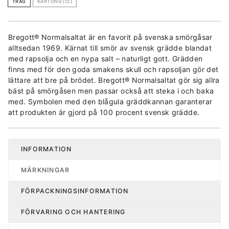
TRÅG
KARTONG (12)
Bregott® Normalsaltat är en favorit på svenska smörgåsar
alltsedan 1969. Kärnat till smör av svensk grädde blandat
med rapsolja och en nypa salt – naturligt gott. Grädden
finns med för den goda smakens skull och rapsoljan gör det
lättare att bre på brödet. Bregott® Normalsaltat gör sig allra
bäst på smörgåsen men passar också att steka i och baka
med. Symbolen med den blågula gräddkannan garanterar
att produkten är gjord på 100 procent svensk grädde.
INFORMATION
MÄRKNINGAR
FÖRPACKNINGSINFORMATION
FÖRVARING OCH HANTERING