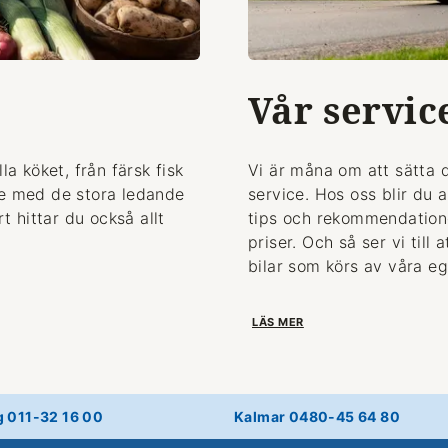
Vår servic
la köket, från färsk fisk
Vi är måna om att sätta 
de med de stora ledande
service. Hos oss blir du 
 hittar du också allt
tips och rekommendationer
priser. Och så ser vi till
bilar som körs av våra eg
LÄS MER
g 011-32 16 00
Kalmar 0480-45 64 80