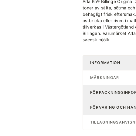
Arla Ko® Billinge Origina
toner av sälta, sötma och
behagligt frisk eftersmak
ostbricka eller riven i mat
tillverkas i Västergötland
Billingen. Varumärket Arl
svensk mjölk.
INFORMATION
MÄRKNINGAR
FÖRPACKNINGSINFO
FÖRVARING OCH HA
TILLAGNINGSANVISN