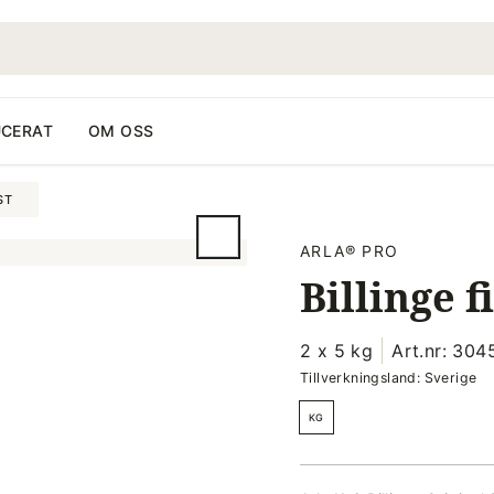
CERAT
OM OSS
ST
ARLA® PRO
Billinge f
2 x 5 kg
Art.nr: 304
Tillverkningsland: Sverige
KG