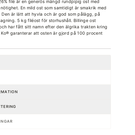
l 26% filé är en generös mängd rundpipig ost med
 nötighet. En mild ost som samtidigt är smakrik med
. Den är lätt att hyvla och är god som pålägg, på
lagning. 5 kg filéost för storhushåll. Billinge ost
 och har fått sitt namn efter den älgrika trakten kring
a Ko® garanterar att osten är gjord på 100 procent
RMATION
NTERING
INGAR