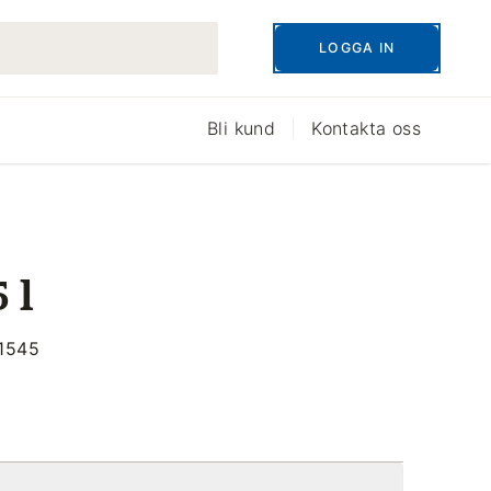
LOGGA IN
Bli kund
Kontakta oss
 l
21545