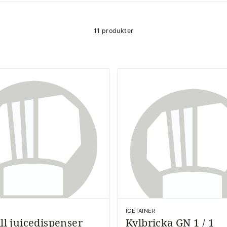
11 produkter
ICETAINER
ill juicedispenser
Kylbricka GN 1 / 1