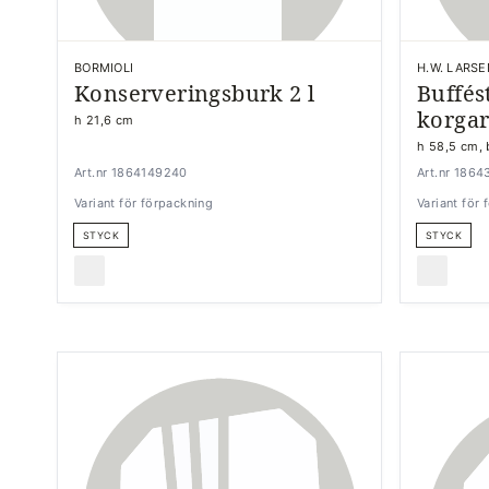
BORMIOLI
H.W. LARSE
Konserveringsburk 2 l
Buffést
korga
h 21,6 cm
h 58,5 cm,
Art.nr 1864149240
Art.nr 186
Variant för förpackning
Variant för
STYCK
STYCK