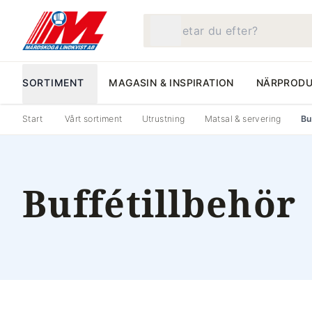
Vad letar du efter?
SORTIMENT
MAGASIN & INSPIRATION
NÄRPRODU
Start
Vårt sortiment
Utrustning
Matsal & servering
Bu
Buffétillbehör