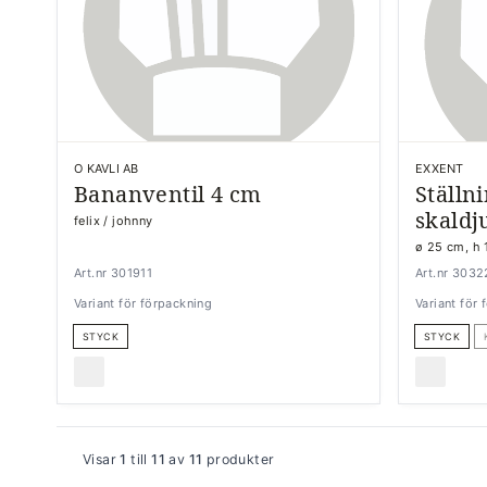
O KAVLI AB
EXXENT
Bananventil 4 cm
Ställni
skaldj
felix / johnny
ø 25 cm, h
Art.nr 301911
Art.nr 303
Variant för förpackning
Variant för
STYCK
STYCK
Visar
1
till
11
av
11
produkter