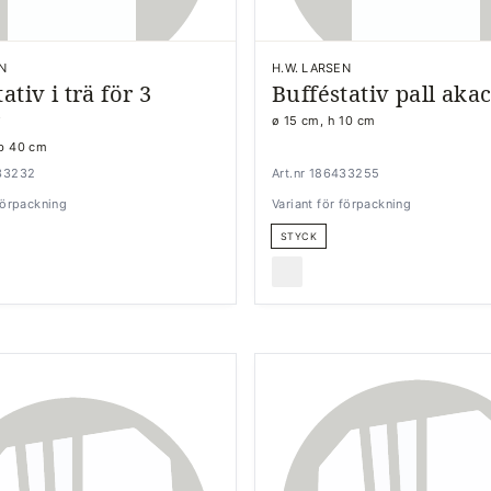
N
H.W. LARSEN
ativ i trä för 3
Bufféstativ pall akac
r
ø 15 cm, h 10 cm
 b 40 cm
433232
Art.nr 186433255
 förpackning
Variant för förpackning
STYCK