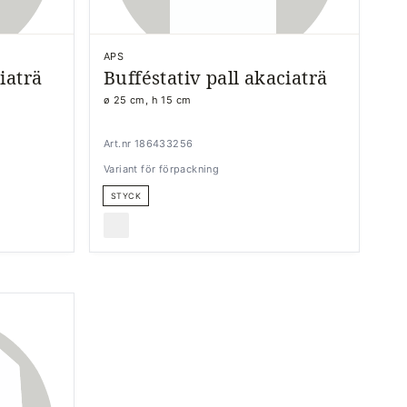
APS
iaträ
Bufféstativ pall akaciaträ
ø 25 cm, h 15 cm
Art.nr 186433256
Variant för förpackning
STYCK