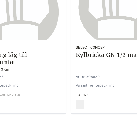
SELECT CONCEPT
ng låg till
Kylbricka GN 1/2 m
ursfat
 13 cm
228
Art.nr 306029
 förpackning
Variant för förpackning
KARTONG (12)
STYCK