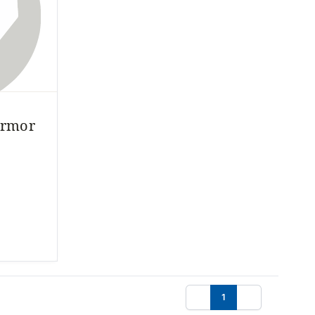
armor
1
Föregående
Nästa