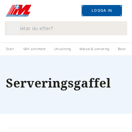
LOGGA IN
Vad letar du efter?
Start
Vårt sortiment
Utrustning
Matsal & servering
Bestick
Serveringsgaffel
produkter