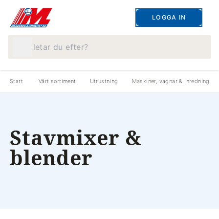
LOGGA IN
Vad letar du efter?
Start
Vårt sortiment
Utrustning
Maskiner, vagnar & inredning
Stavmixer &
blender