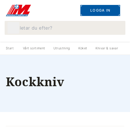
LOGGA IN
Vad letar du efter?
Start
Vårt sortiment
Utrustning
Köket
Knivar & saxar
K
Kockkniv
produkter